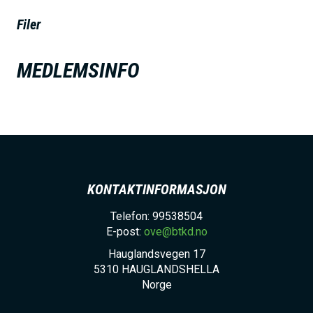
h
Filer
o
l
MEDLEMSINFO
d
KONTAKTINFORMASJON
Telefon: 99538504
E-post:
ove@btkd.no
Hauglandsvegen 17
5310
HAUGLANDSHELLA
Norge