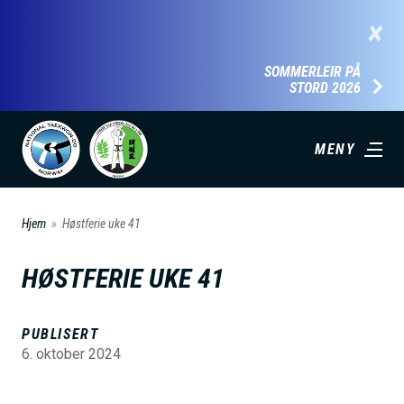
H
×
o
p
SOMMERLEIR PÅ
STORD 2026
p
t
i
MENY
l
h
Hjem
Høstferie uke 41
o
v
HØSTFERIE UKE 41
e
d
PUBLISERT
i
6. oktober 2024
n
n