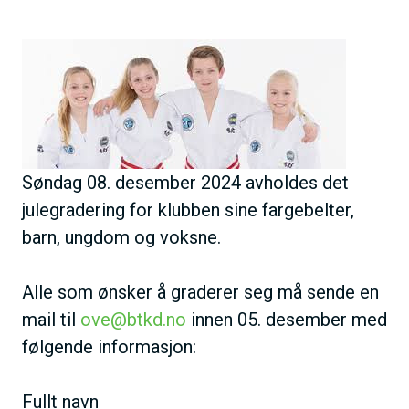
h
o
B
l
i
d
l
d
e
Søndag 08. desember 2024 avholdes det
julegradering for klubben sine fargebelter,
barn, ungdom og voksne.
Alle som ønsker å graderer seg må sende en
mail til
ove@btkd.no
innen 05. desember med
følgende informasjon:
Fullt navn