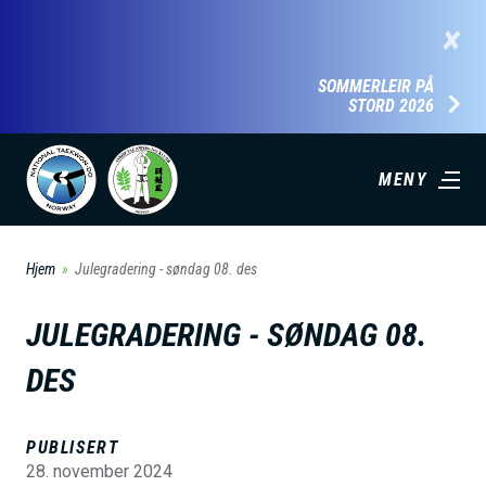
H
×
o
p
SOMMERLEIR PÅ
STORD 2026
p
t
i
MENY
l
h
Hjem
Julegradering - søndag 08. des
o
v
JULEGRADERING - SØNDAG 08.
e
d
DES
i
n
PUBLISERT
n
28. november 2024