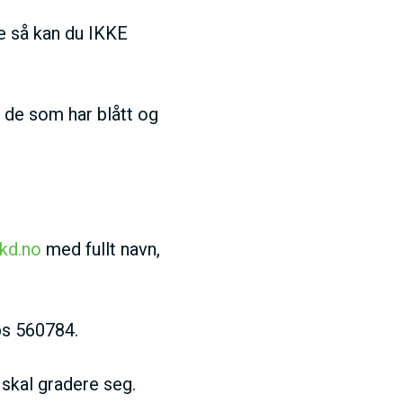
ke så kan du IKKE
t de som har blått og
kd.no
med fullt navn,
ps 560784.
 skal gradere seg.