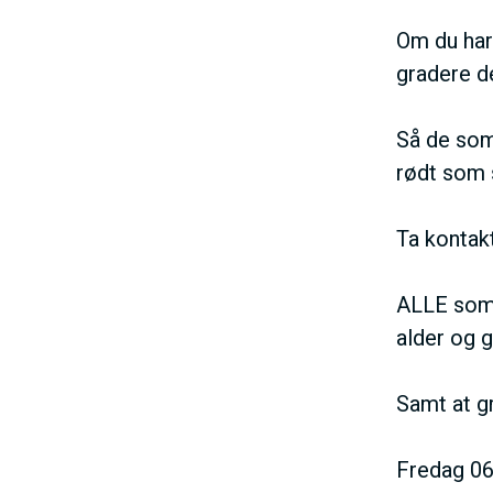
Om du har 
gradere d
Så de som 
rødt som s
Ta konta
ALLE som 
alder og g
Samt at gr
Fredag 06.