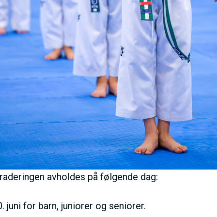
I
V
E
D
O
M
deringen avholdes på følgende dag:
A
. juni for barn, juniorer og seniorer.