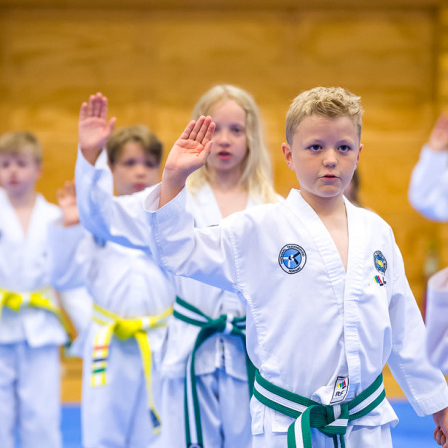
M
E
N
U
S
A
C
T