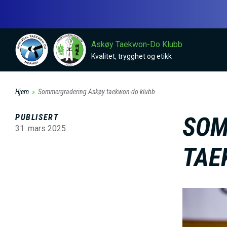
H
o
p
Askøy Taekwon-Do Klubb
p
Kvalitet, trygghet og etikk
t
i
Hjem
Sommergradering Askøy taekwon-do klubb
l
h
PUBLISERT
SOM
o
31. mars 2025
v
TAE
e
d
i
B
n
i
n
l