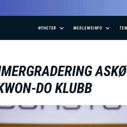
D
NYHETER
MEDLEMSINFO
TE
O
M
MERGRADERING ASKØ
A
KWON-DO KLUBB
I
N