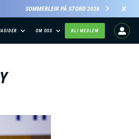
×
SOMMERLEIR PÅ STORD 2026
MASIDER
OM OSS
BLI MEDLEM
Y