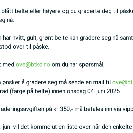
I
blått belte eller høyere og du graderte deg til pås
N
eg nå.
M
har hvitt, gult, grønt belte kan gradere seg nå sam
tod over til påske.
E
kt med
ove@btkd.no
om du har spørsmål.
N
ønsker å gradere seg må sende en mail til
ove@bt
U
rad (farge på belte) innen onsdag 04. juni 2025
aderingsavgiften på kr 350,- må betales inn via vip
 juni vil det komme ut en liste over når den enkelte