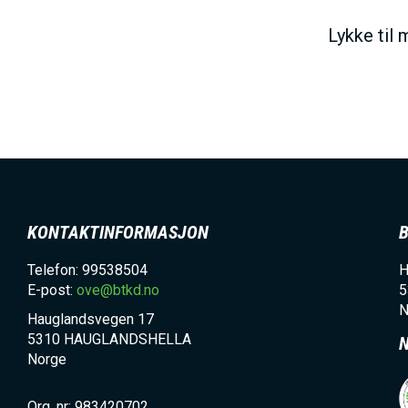
Lykke til
KONTAKTINFORMASJON
Telefon: 99538504
H
E-post:
ove@btkd.no
5
N
Hauglandsvegen 17
5310
HAUGLANDSHELLA
Norge
Org. nr: 983420702