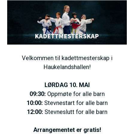
B
h
i
o
l
l
d
d
e
Velkommen til kadettmesterskap i
Haukelandshallen!
LØRDAG 10. MAI
09:30:
Oppmøte for alle barn
10:00:
Stevnestart for alle barn
12:00:
Stevneslutt for alle barn
Arrangementet er gratis!