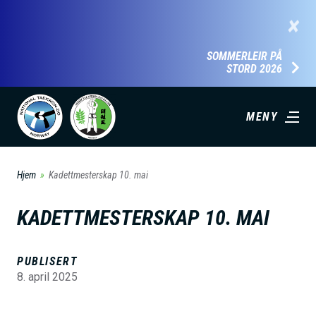
H
×
o
p
SOMMERLEIR PÅ
STORD 2026
p
t
i
MENY
l
h
Hjem
Kadettmesterskap 10. mai
o
v
KADETTMESTERSKAP 10. MAI
e
d
PUBLISERT
i
8. april 2025
n
n