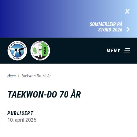
H
×
o
p
SOMMERLEIR PÅ
STORD 2026
p
t
i
MENY
l
h
Hjem
Taekwon-Do 70 år
o
v
TAEKWON-DO 70 ÅR
e
d
PUBLISERT
i
10. april 2025
n
n