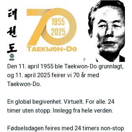
B
h
i
o
l
l
d
d
e
Den 11. april 1955 ble Taekwon-Do grunnlagt,
og 11. april 2025 feirer vi 70 år med
Taekwon-Do.
En global begivenhet. Virtuelt. For alle. 24
timer uten stopp. Innlegg fra hele verden.
Fødselsdagen feires med 24 timers non-stop