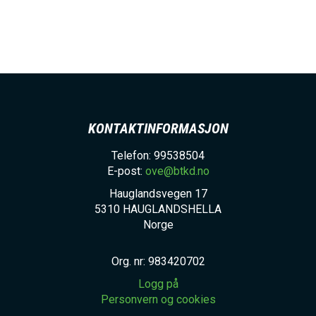
KONTAKTINFORMASJON
Telefon: 99538504
E-post:
ove@btkd.no
Hauglandsvegen 17
5310
HAUGLANDSHELLA
Norge
Org. nr: 983420702
Logg på
Personvern og cookies