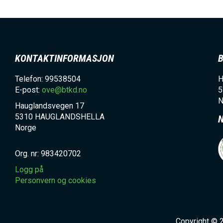
KONTAKTINFORMASJON
Telefon: 99538504
H
E-post:
ove@btkd.no
5
N
Hauglandsvegen 17
5310
HAUGLANDSHELLA
Norge
Org. nr: 983420702
Logg på
Personvern og cookies
Copyright © 