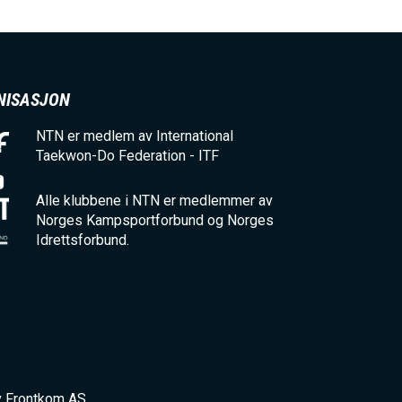
NISASJON
NTN er medlem av International
Taekwon-Do Federation - ITF
Alle klubbene i NTN er medlemmer av
Norges Kampsportforbund og Norges
Idrettsforbund.
v Frontkom AS