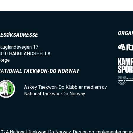
I
N
ORGA
BESØKSADRESSE
M
auglandsvegen 17
E
310
HAUGLANDSHELLA
orge
NATIONAL TAEKWON-DO NORWAY
N
Askøy Taekwon-Do Klubb er medlem av
U
National Taekwon-Do Norway.
2024 National Taekwon-Do Norway. Design og implementering a