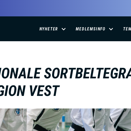
D
NYHETER
MEDLEMSINFO
TE
O
M
IONALE SORTBELTEGR
A
EGION VEST
I
N