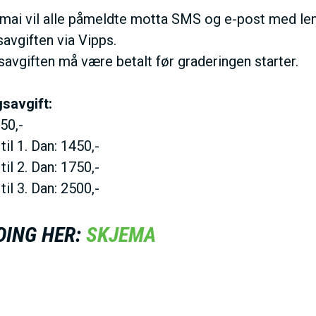
 mai vil alle påmeldte motta SMS og e-post med lenk
I
avgiften via Vipps.
savgiften må være betalt før graderingen starter.
V
savgift:
E
50,-
til 1. Dan: 1450,-
D
til 2. Dan: 1750,-
til 3. Dan: 2500,-
O
DING HER:
SKJEMA
M
A