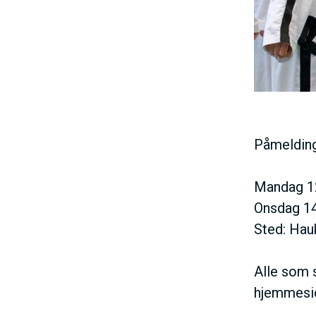
h
d
o
e
l
d
Påmelding 
Mandag 12.
Onsdag 14.
Sted: Hau
Alle som s
hjemmesi