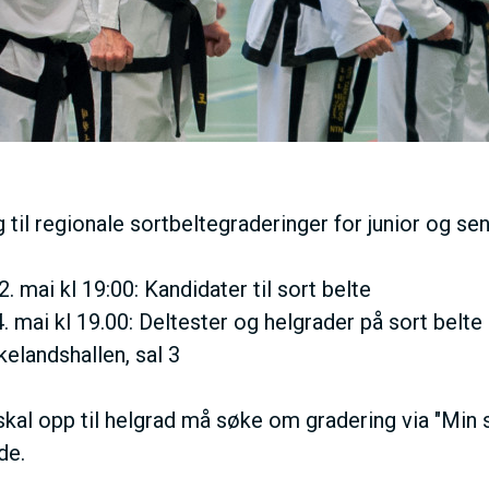
M
E
N
U
til regionale sortbeltegraderinger for junior og sen
S
 mai kl 19:00: Kandidater til sort belte
 mai kl 19.00: Deltester og helgrader på sort belte
A
kelandshallen, sal 3
C
kal opp til helgrad må søke om gradering via "Min s
de.
T