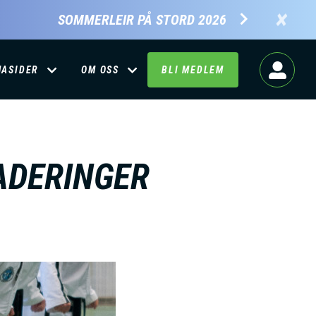
×
SOMMERLEIR PÅ STORD 2026
MASIDER
OM OSS
BLI MEDLEM
ADERINGER