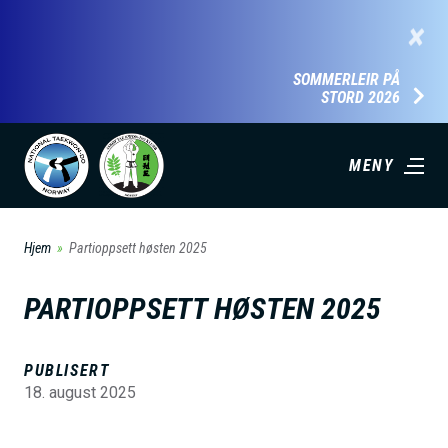
H
×
o
p
SOMMERLEIR PÅ
STORD 2026
p
t
i
MENY
l
h
Hjem
Partioppsett høsten 2025
o
v
PARTIOPPSETT HØSTEN 2025
e
d
PUBLISERT
i
18. august 2025
n
n