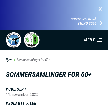
H
×
o
p
SOMMERLEIR PÅ
STORD 2026
p
t
i
MENY
l
h
Hjem
Sommersamlinger for 60+
o
v
SOMMERSAMLINGER FOR 60+
e
d
PUBLISERT
i
11. november 2025
n
VEDLAGTE FILER
n