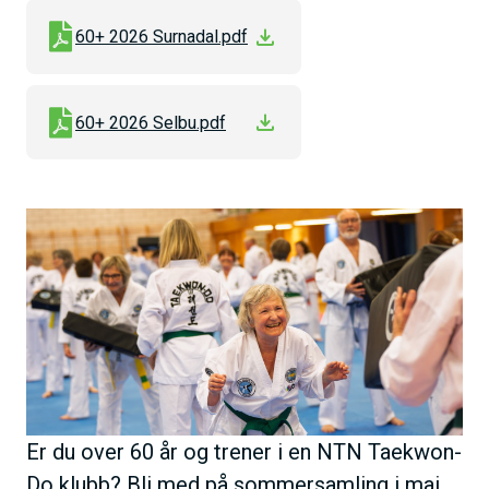
h
60+ 2026 Surnadal.pdf
o
l
d
60+ 2026 Selbu.pdf
B
i
l
d
e
Er du over 60 år og trener i en NTN Taekwon-
Do klubb? Bli med på sommersamling i mai