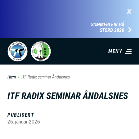
H
×
o
p
SOMMERLEIR PÅ
STORD 2026
p
t
i
MENY
l
h
Hjem
ITF Radix seminar Åndalsnes
o
v
ITF RADIX SEMINAR ÅNDALSNES
e
d
PUBLISERT
i
26. januar 2026
n
n