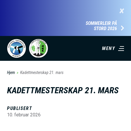
H
×
o
p
SOMMERLEIR PÅ
STORD 2026
p
t
i
MENY
l
h
Hjem
Kadettmesterskap 21. mars
o
v
KADETTMESTERSKAP 21. MARS
e
d
PUBLISERT
i
10. februar 2026
n
n