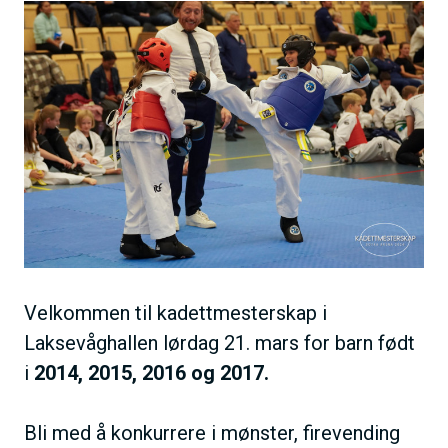
B
h
i
o
l
l
d
d
e
Velkommen til kadettmesterskap i
Laksevåghallen lørdag 21. mars for barn født
i
2014, 2015, 2016 og 2017.
Bli med å konkurrere i mønster, firevending